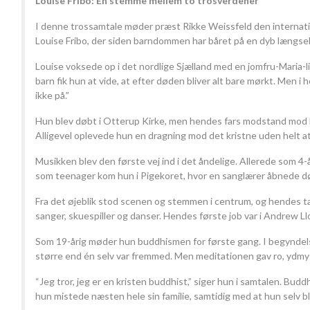
Louise Fribo: En stemme mellem to trosverdener
I denne trossamtale møder præst Rikke Weissfeld den internat
Louise Fribo, der siden barndommen har båret på en dyb længsel
Louise voksede op i det nordlige Sjælland med en jomfru-Maria-li
barn fik hun at vide, at efter døden bliver alt bare mørkt. Men i 
ikke på.”
Hun blev døbt i Otterup Kirke, men hendes fars modstand mod
Alligevel oplevede hun en dragning mod det kristne uden helt at
Musikken blev den første vej ind i det åndelige. Allerede som 4-åri
som teenager kom hun i Pigekoret, hvor en sanglærer åbnede d
Fra det øjeblik stod scenen og stemmen i centrum, og hendes tale
sanger, skuespiller og danser. Hendes første job var i Andrew 
Som 19-årig møder hun buddhismen for første gang. I begynde
større end én selv var fremmed. Men meditationen gav ro, ydmy
“Jeg tror, jeg er en kristen buddhist,” siger hun i samtalen. B
hun mistede næsten hele sin familie, samtidig med at hun selv b