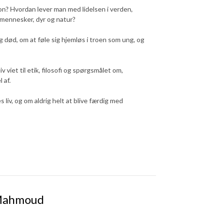
on? Hvordan lever man med lidelsen i verden,
 mennesker, dyr og natur?
g død, om at føle sig hjemløs i troen som ung, og
iet til etik, filosofi og spørgsmålet om,
 af.
v, og om aldrig helt at blive færdig med
 Mahmoud