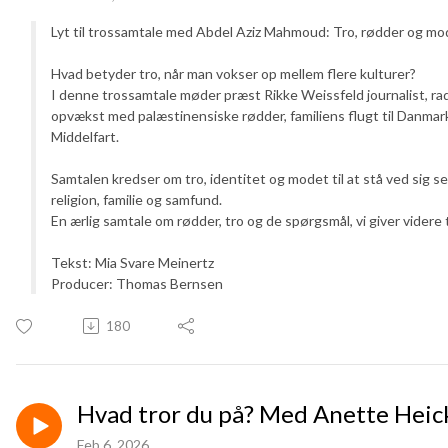
Lyt til trossamtale med Abdel Aziz Mahmoud: Tro, rødder og mode
Hvad betyder tro, når man vokser op mellem flere kulturer?
I denne trossamtale møder præst Rikke Weissfeld journalist, radi
opvækst med palæstinensiske rødder, familiens flugt til Danmark
Middelfart.
Samtalen kredser om tro, identitet og modet til at stå ved sig
religion, familie og samfund.
En ærlig samtale om rødder, tro og de spørgsmål, vi giver videre 
Tekst: Mia Svare Meinertz
Producer: Thomas Bernsen
180
Hvad tror du på? Med Anette Heic
Feb 6, 2026