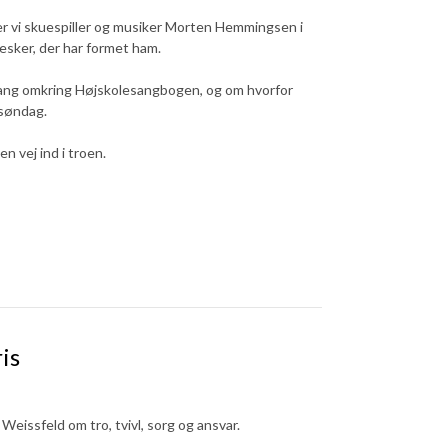
r vi skuespiller og musiker
Morten
Hemmingsen i
esker, der har formet ham.
ssang omkring Højskolesangbogen, og om hvorfor
 søndag.
en vej ind i troen.
is
eissfeld om tro, tvivl, sorg og ansvar.