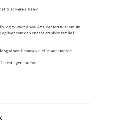
t til at være sig selv
o- og tv-vært Abdel Aziz, der fortæller om sin
 og livet som den eneste arabiske familie i
 selv også som homoseksuel i mødet mellem
til næste generation.
k