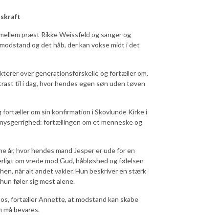
dskraft
 mellem præst Rikke Weissfeld og sanger og
s modstand og det håb, der kan vokse midt i det
flekterer over generationsforskelle og fortæller om,
ntrast til i dag, hvor hendes egen søn uden tøven
fortæller om sin konfirmation i Skovlunde Kirke i
 nysgerrighed: fortællingen om et menneske og
me år, hvor hendes mand Jesper er ude for en
 ærligt om vrede mod Gud, håbløshed og følelsen
en, når alt andet vakler. Hun beskriver en stærk
 hun føler sig mest alene.
 os, fortæller Annette, at modstand kan skabe
n må bevares.