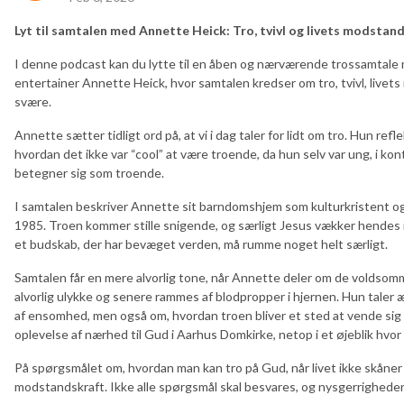
Lyt til samtalen med Annette Heick: Tro, tvivl og livets modstan
I denne podcast kan du lytte til en åben og nærværende trossamtale
entertainer Annette Heick, hvor samtalen kredser om tro, tvivl, livet
svære.
Annette sætter tidligt ord på, at vi i dag taler for lidt om tro. Hun re
hvordan det ikke var “cool” at være troende, da hun selv var ung, i ko
betegner sig som troende.
I samtalen beskriver Annette sit barndomshjem som kulturkristent og 
1985. Troen kommer stille snigende, og særligt Jesus vækker hendes
et budskab, der har bevæget verden, må rumme noget helt særligt.
Samtalen får en mere alvorlig tone, når Annette deler om de voldsom
alvorlig ulykke og senere rammes af blodpropper i hjernen. Hun taler
af ensomhed, men også om, hvordan troen bliver et sted at vende sig h
oplevelse af nærhed til Gud i Aarhus Domkirke, netop i et øjeblik hvor
På spørgsmålet om, hvordan man kan tro på Gud, når livet ikke skåner
modstandskraft. Ikke alle spørgsmål skal besvares, og nysgerrighede