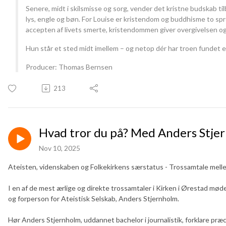
Senere, midt i skilsmisse og sorg, vender det kristne budskab ti
lys, engle og bøn. For Louise er kristendom og buddhisme to s
accepten af livets smerte, kristendommen giver overgivelsen o
Hun står et sted midt imellem – og netop dér har troen fundet e
Producer: Thomas Bernsen
213
Hvad tror du på? Med Anders Stje
Nov 10, 2025
Ateisten, videnskaben og Folkekirkens særstatus - Trossamtale mel
I en af de mest ærlige og direkte trossamtaler i Kirken i Ørestad mø
og forperson for Ateistisk Selskab, Anders Stjernholm.
Hør Anders Stjernholm, uddannet bachelor i journalistik, forklare præci