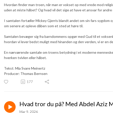
Hvordan finder man troen, når man er vokset op med vrede mod religi
uden at miste håbet? Og hvad vil det sige at have et ansvar for andre
I samtalen fortæller Mickey Gjerris blandt andet om sin fars sygdom o
om senere at opleve dåben som et sted at høre til.
Samtalen bevæger sig fra barndommens opgør med Gud til et voksenliv v
hvordan vi lever bedst muligt med hinanden og den verden, vi er en del
En nærværende samtale om troens betydning i et moderne menneskes li
hverken tvivlen eller håbet.
Tekst: Mia Svare Meinertz
Producer: Thomas Bernsen
177
Hvad tror du på? Med Abdel Aziz
Mar 9, 2026