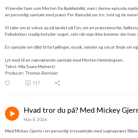
Vi kender ham som
Morten
fra
Badehotellet
, men i denne episode møde
en personlig samtale med præst Per Ramsdal om tro, tvivl og de menn
Vi taler om at vokse op på landet på Fyn, om en præstemorfar, fælle
Folkekirken stadig betyder noget, selv når man ikke kommer der hver
En samtale om tillid til fortællinger, musik, minder og om at finde sin eg
Lyt med til en nærværende samtale med
Morten
Hemmingsen.
Tekst: Mia Svare Meinertz
Producer: Thomas Bernsen
117
Hvad tror du på? Med Mickey Gjerr
May 8, 2026
Mød Mickey Gjerris i en personlig trossamtale med sognepræst Rikke W