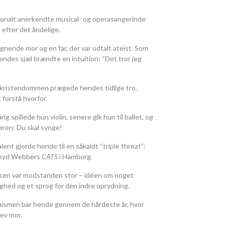
ionalt anerkendte musical- og operasangerinde
 efter det åndelige.
gnende mor og en far, der var udtalt ateist. Som
hendes sjæl brændte en intuition: “Det tror jeg
 kristendommen prægede hendes tidlige tro.
 forstå hvorfor.
g spillede hun violin, senere gik hun til ballet, og
øren: Du skal synge!
nt gjorde hende til en såkaldt “triple threat”:
Lloyd Webbers
CATS
i Hamborg.
lsen var modstanden stor – idéen om noget
ghed og et sprog for den indre oprydning.
uddhismen bar hende gennem de hårdeste år, hvor
lev mor.