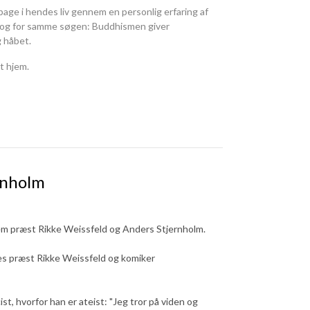
lbage i hendes liv gennem en personlig erfaring af
prog for samme søgen: Buddhismen giver
g håbet.
t hjem.
rnholm
lem præst Rikke Weissfeld og Anders Stjernholm.
des præst Rikke Weissfeld og komiker
st, hvorfor han er ateist: "Jeg tror på viden og