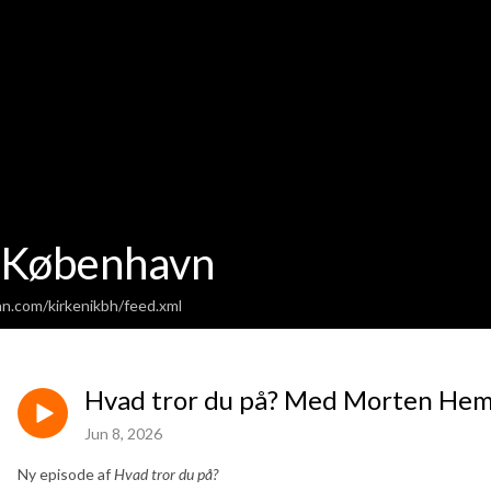
i København
an.com/kirkenikbh/feed.xml
Hvad tror du på? Med Morten He
Jun 8, 2026
Ny episode af
Hvad tror du på?