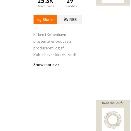
25.3K
29
Downloads
Episodes
Share
RSS
Kirken i København
præsenterer podcasts
produceret i og af
Københavns kirker. Lyt til
”Hvad tror du på?”(2024)
Show more >>
og ”Manden og Præsten”
(2017).